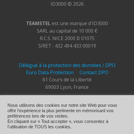
ID3000 © 2026
TEAMSTEL
est une marque d'ID3000
SARL au capital de 10 000 €
R.C.S. NICE 2000 B 01075
SIRET : 432 494 433 00019
Délégué à la protection des données / DPO
Euro Data Protection
Contact DPO
61 Cours de la Liberté
69003 Lyon, France
Nous utilisons des cookies sur notre site Web pour vous
Hébergement
offrir l'expérience la plus pertinente en mémorisant vos
OVH
préférences lors de vos visites.
2 rue Kellermann
En cliquant sur « Tout accepter », vous consentez à
l'utilisation de TOUS les cookies.
59100 Roubaix, France