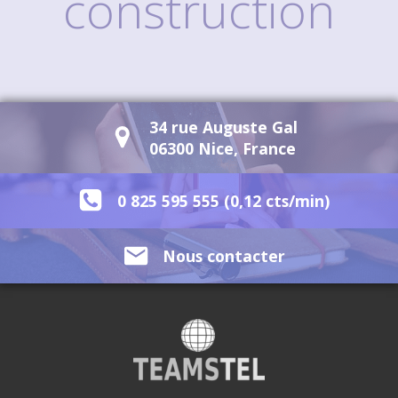
construction
34 rue Auguste Gal
06300 Nice, France
0 825 595 555 (0,12 cts/min)
Nous contacter